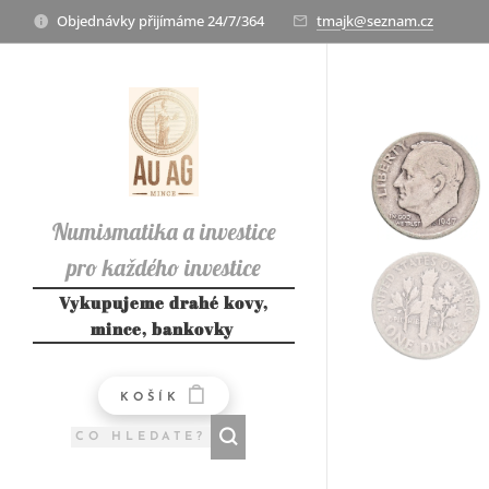
Objednávky přijímáme 24/7/364
tmajk@seznam.cz
Numismatika a investice
pro každého investice
Numismatika a investice
Vykupujeme drahé kovy,
mince, bankovky
pro každého
KOŠÍK