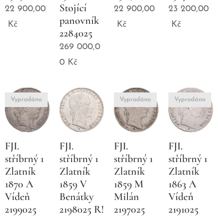
Stojící
22 900,00
22 900,00
23 200,00
panovník
Kč
Kč
Kč
2284025
269 000,0
0
Kč
Vyprodáno
Vyprodáno
Vyprodáno
FJI.
FJI.
FJI.
FJI.
stříbrný 1
stříbrný 1
stříbrný 1
stříbrný 1
Zlatník
Zlatník
Zlatník
Zlatník
1870 A
1859 V
1859 M
1863 A
Vídeň
Benátky
Milán
Vídeň
2199025
2198025 R!
2197025
2191025