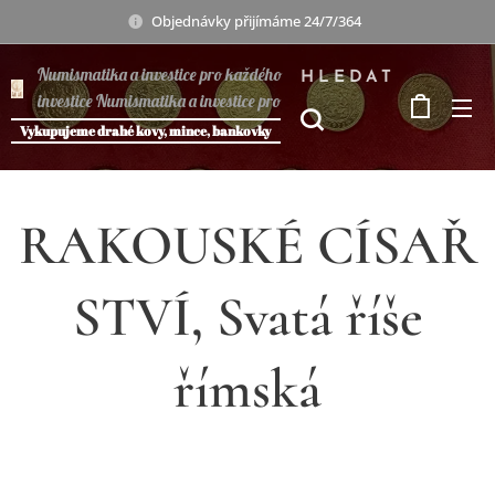
Objednávky přijímáme 24/7/364
Numismatika a investice pro každého
HLEDAT
investice Numismatika a investice pro
každého
Vykupujeme drahé kovy, mince, bankovky
RAKOUSKÉ CÍSAŘ
STVÍ, Svatá říše
římská