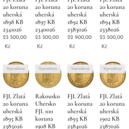
20 koruna
20 koruna
20 koruna
20 koruna
uherská
uherská
uherská
uherská
1898 KB
1897 KB
1892 KB
1894 KB
2341026
2340026
2383026
2338026
23 500,00
23 500,00
22 900,00
23 500,00
Kč
Kč
Kč
Kč
Vyprodáno
Vyprodáno
Vyprodáno
Vyprodáno
FJI. Zlatá
Rakousko
FJI. Zlatá
FJI. Zlatá
20 koruna
Uhersko
20 koruna
20 koruna
uherská
FJI. 100
uherská
uherská
1895 KB
koruna
1893 KB
1902 KB
2385026
1908 KB
2384026
2387026