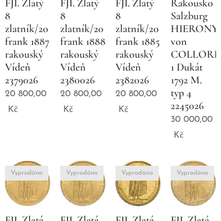
FJI. Zlatý
FJI. Zlatý
FJI. Zlatý
Rakousko
8
8
8
Salzburg
zlatník/20
zlatník/20
zlatník/20
HIERONY
frank 1887
frank 1888
frank 1885
von
rakouský
rakouský
rakouský
COLLOR
Vídeň
Vídeň
Vídeň
1 Dukát
2379026
2380026
2382026
1792 M.
typ 4
20 800,00
20 800,00
20 800,00
2245026
Kč
Kč
Kč
30 000,00
Kč
Vyprodáno
Vyprodáno
Vyprodáno
Vyprodáno
FJI. Zlatá
FJI. Zlatá
FJI. Zlatá
FJI. Zlatá