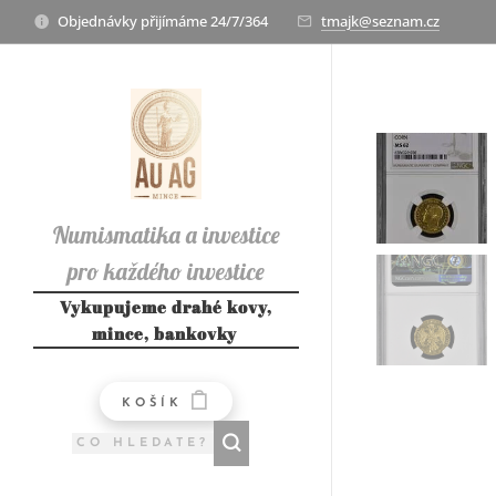
Objednávky přijímáme 24/7/364
tmajk@seznam.cz
Numismatika a investice
pro každého investice
Numismatika a investice
Vykupujeme drahé kovy,
mince, bankovky
pro každého
KOŠÍK